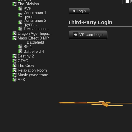
The Division
PVP
Login
Испытания 1
групп...
Испытание 2
Third-Party Login
групп...
Темная зона...
Dragon Age: Inqui...
VK.com Login
Mass Effect 3 MP
Battlefield
BF 1
Battlefield 4
Destiny 2
GTAO
The Crew
Relaxation Room
Music (тупо tranc...
AFK