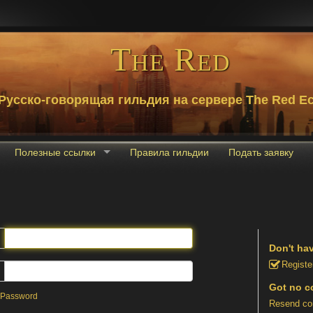
The Red
Русско-говорящая гильдия на сервере The Red Ec
Полезные ссылки
Правила гильдии
Подать заявку
Don't ha
Registe
Got no c
 Password
Resend con