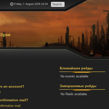
Friday, 7. August 2026 10:34
lipse
Ближайшие рейды
No events available
Завершенные рейды
ve an account?
r
No Raids available.
onfirmation mail?
firmation mail