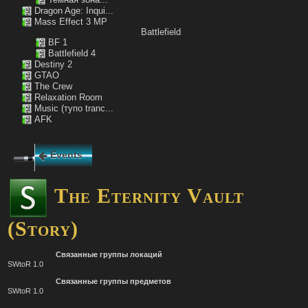
Dragon Age: Inqui...
Mass Effect 3 MP
Battlefield
BF 1
Battlefield 4
Destiny 2
GTAO
The Crew
Relaxation Room
Music (тупо tranc...
AFK
Events
The Eternity Vault
(Story)
Связанные группы локаций
SWtoR 1.0
Связанные группы предметов
SWtoR 1.0