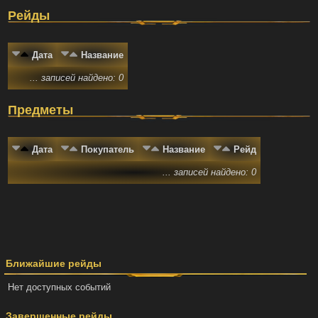
Рейды
Дата
Название
... записей найдено: 0
Предметы
Дата
Покупатель
Название
Рейд
... записей найдено: 0
Ближайшие рейды
Нет доступных событий
Завершенные рейды