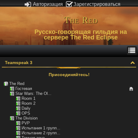
Авторизация
Зарегистрироваться
The Red
Русско-говорящая гильдия на
сервере The Red Eclipse
Teamspeak 3
Присоединяйтесь!
The Red
Гостевая
Star Wars: The Ol...
Room 1
Room 2
Daily
OPS
The Division
PVP
Испытания 1 групп...
Испытание 2 групп...
Темная зона...