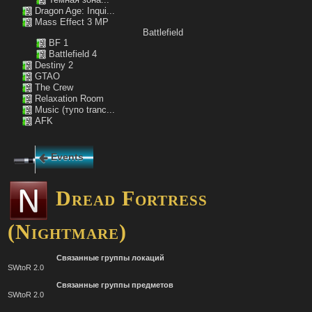
Dragon Age: Inqui...
Mass Effect 3 MP
Battlefield
BF 1
Battlefield 4
Destiny 2
GTAO
The Crew
Relaxation Room
Music (тупо tranc...
AFK
Events
Dread Fortress
(Nightmare)
Связанные группы локаций
SWtoR 2.0
Связанные группы предметов
SWtoR 2.0