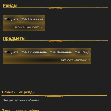
Рейды
Дата
Название
... записей найдено: 0
Предметы
Дата
Покупатель
Название
Рейд
... записей найдено: 0
Ближайшие рейды
Нет доступных событий
Завершенные рейды