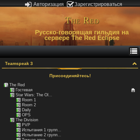
Авторизация
Зарегистрироваться
The Red
Русско-говорящая гильдия на
сервере The Red Eclipse
Teamspeak 3
Присоединяйтесь!
The Red
Гостевая
Star Wars: The Ol...
Room 1
Room 2
Daily
OPS
The Division
PVP
Испытания 1 групп...
Испытание 2 групп...
Темная зона...