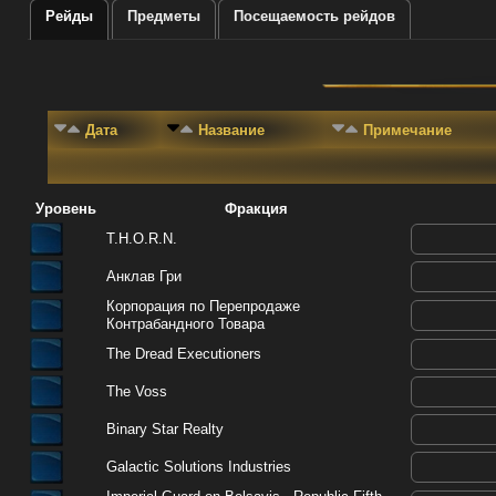
Рейды
Предметы
Посещаемость рейдов
Дата
Название
Примечание
Уровень
Фракция
T.H.O.R.N.
Анклав Гри
Корпорация по Перепродаже
Контрабандного Товара
The Dread Executioners
The Voss
Binary Star Realty
Galactic Solutions Industries