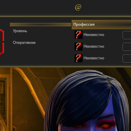
@
Профессия
Уровень
Неизвестно
Оперативник
Неизвестно
Неизвестно