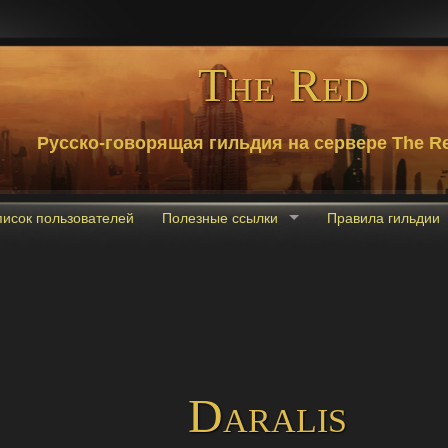
The Red
Русско-говорящая гильдия на сервере The Re
писок пользователей
Полезные ссылки
Правила гильдии
Daralis