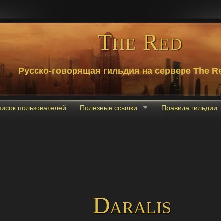
The Red
Русско-говорящая гильдия на сервере The Re
писок пользователей
Полезные ссылки
Правила гильдии
Daralis