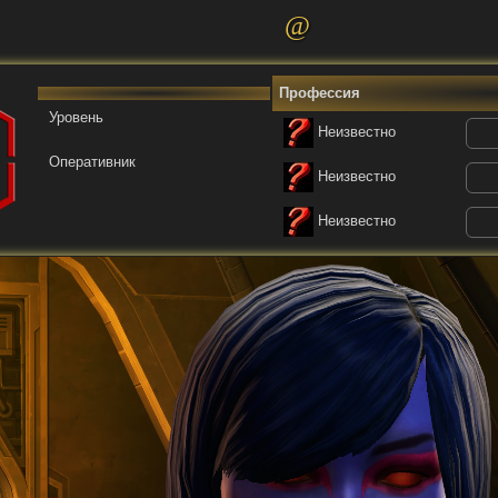
@
Профессия
Уровень
Неизвестно
Оперативник
Неизвестно
Неизвестно