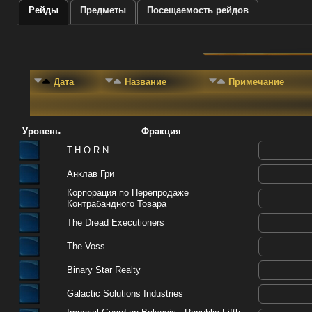
Рейды
Предметы
Посещаемость рейдов
Дата
Название
Примечание
Уровень
Фракция
T.H.O.R.N.
Анклав Гри
Корпорация по Перепродаже
Контрабандного Товара
The Dread Executioners
The Voss
Binary Star Realty
Galactic Solutions Industries