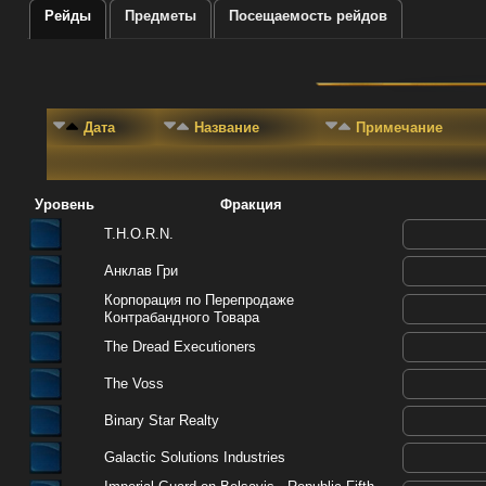
Рейды
Предметы
Посещаемость рейдов
Дата
Название
Примечание
Уровень
Фракция
T.H.O.R.N.
Анклав Гри
Корпорация по Перепродаже
Контрабандного Товара
The Dread Executioners
The Voss
Binary Star Realty
Galactic Solutions Industries