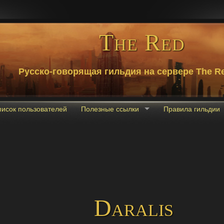
The Red
Русско-говорящая гильдия на сервере The Re
писок пользователей
Полезные ссылки
Правила гильдии
Daralis