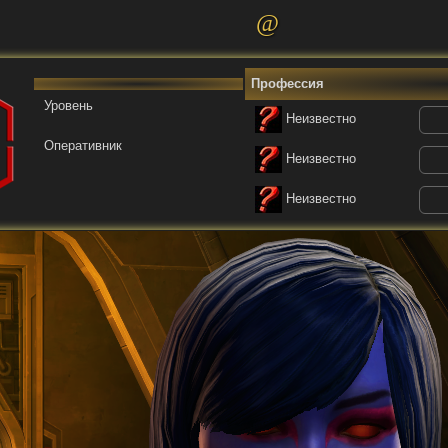
@
Профессия
Уровень
Неизвестно
Оперативник
Неизвестно
Неизвестно