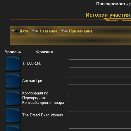
Посещаемость 
История участия
Дата
Название
Примечание
Уровень
Фракция
T.H.O.R.N.
Анклав Гри
Корпорация по
Перепродаже
Контрабандного Товара
The Dread Executioners