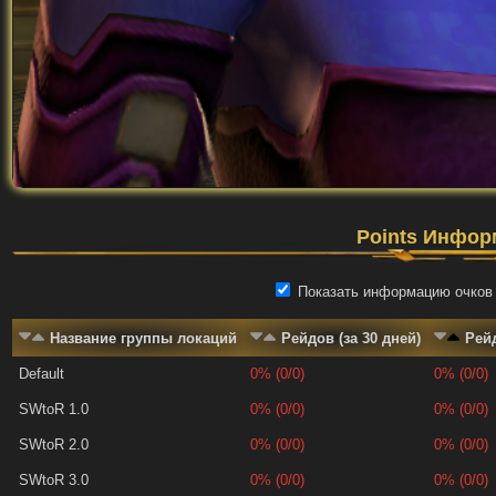
Points Инфор
Показать информацию очков 
Название группы локаций
Рейдов (за 30 дней)
Рейд
Default
0% (0/0)
0% (0/0)
SWtoR 1.0
0% (0/0)
0% (0/0)
SWtoR 2.0
0% (0/0)
0% (0/0)
SWtoR 3.0
0% (0/0)
0% (0/0)