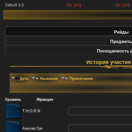
SWtoR 4.0
0% (0/0)
0% (0/0)
Рейды
Предмет
Посещаемость 
История участия
Дата
Название
Примечание
Уровень
Фракция
T.H.O.R.N.
Анклав Гри