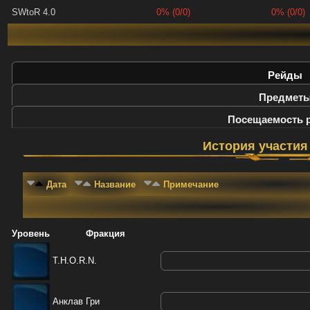
SWtoR 4.0
0% (0/0)
0% (0/0)
Рейды
Предмет
Посещаемость 
История участия
Дата
Название
Примечание
Уровень
Фракция
T.H.O.R.N.
Анклав Гри