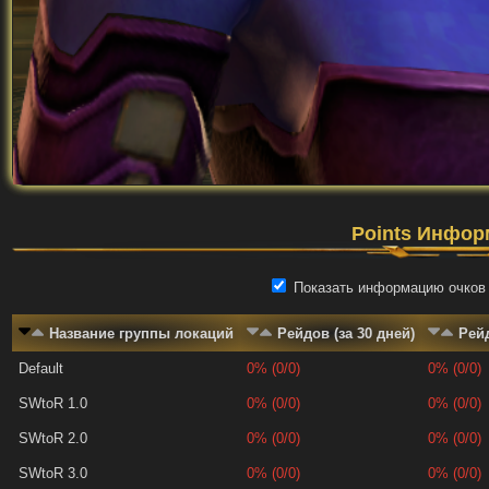
Points Инфор
Показать информацию очков 
Название группы локаций
Рейдов (за 30 дней)
Рейд
Default
0% (0/0)
0% (0/0)
SWtoR 1.0
0% (0/0)
0% (0/0)
SWtoR 2.0
0% (0/0)
0% (0/0)
SWtoR 3.0
0% (0/0)
0% (0/0)